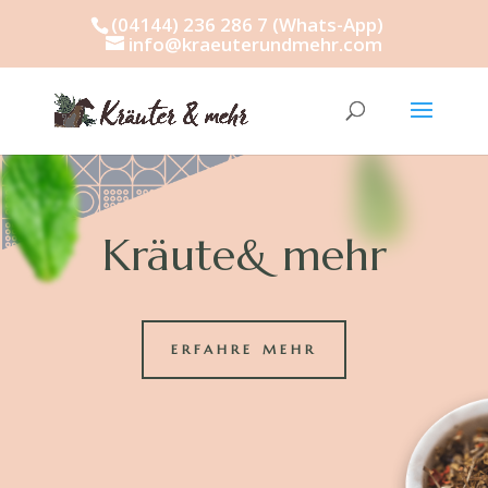
(04144) 236 286 7 (Whats-App)
info@kraeuterundmehr.com
Kräute& mehr
ERFAHRE MEHR